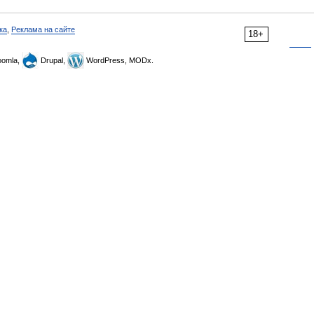
ка
,
Реклама на сайте
18+
omla,
Drupal,
WordPress, MODx.