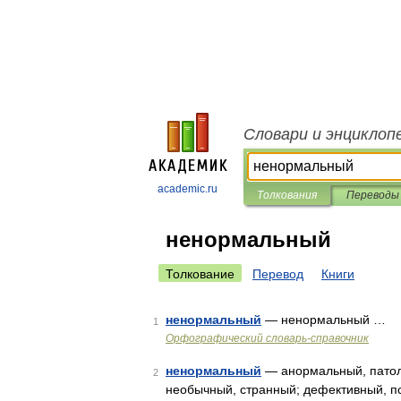
Словари и энциклоп
academic.ru
Толкования
Переводы
ненормальный
Толкование
Перевод
Книги
ненормальный
— ненормальный …
1
Орфографический словарь-справочник
ненормальный
— анормальный, патоло
2
необычный, странный; дефективный, пс