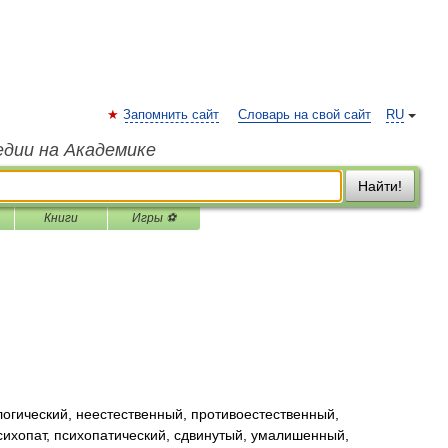
Запомнить сайт
Словарь на свой сайт
RU
едии на Академике
Найти!
Книги
Игры ⚽
гический, неестественный, противоестественный,
ихопат, психопатический, сдвинутый, умалишенный,