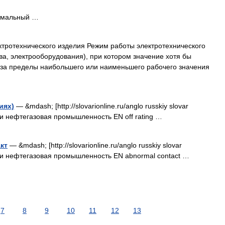
рмальный …
тротехнического изделия Режим работы электротехнического
ва, электрооборудования), при котором значение хотя бы
 за пределы наибольшего или наименьшего рабочего значения
иях)
— &mdash; [http://slovarionline.ru/anglo russkiy slovar
ики нефтегазовая промышленность EN off rating …
кт
— &mdash; [http://slovarionline.ru/anglo russkiy slovar
тики нефтегазовая промышленность EN abnormal contact …
7
8
9
10
11
12
13