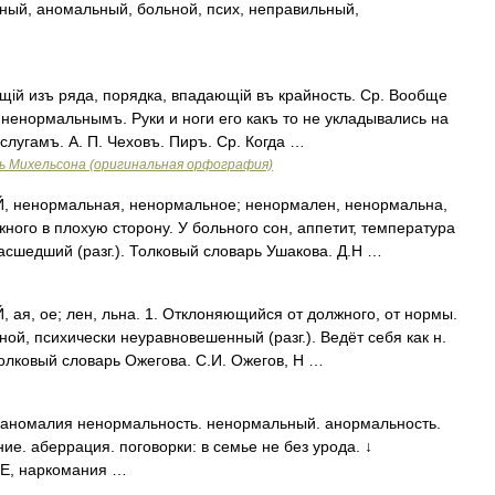
ный, аномальный, больной, псих, неправильный,
ій изъ ряда, порядка, впадающій въ крайность. Ср. Вообще
 ненормальнымъ. Руки и ноги его какъ то не укладывались на
слугамъ. А. П. Чеховъ. Пиръ. Ср. Когда …
ь Михельсона (оригинальная орфография)
енормальная, ненормальное; ненормален, ненормальна,
ого в плохую сторону. У больного сон, аппетит, температура
сшедший (разг.). Толковый словарь Ушакова. Д.Н …
, ое; лен, льна. 1. Отклоняющийся от должного, от нормы.
й, психически неуравновешенный (разг.). Ведёт себя как н.
 Толковый словарь Ожегова. С.И. Ожегов, Н …
аномалия ненормальность. ненормальный. анормальность.
е. аберрация. поговорки: в семье не без урода. ↓
, наркомания …