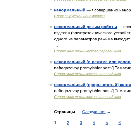
ненормальный
— • совершенно нено
7
Словарь русской идиоматики
ненормальный режим работы
— элек
8
изделия (электротехнического устройст
одного из параметров режима выходит
…
Справочник технического переводчика
ненормальный (о режиме или услов
9
neftegazovoy promyishlennosti/] Темат
Справочник технического переводчика
ненормальный [прерывистый] конта
10
neftegazovoy promyishlennosti/] Тема
Справочник технического переводчика
Страницы
Следующая
→
1
2
3
4
5
6