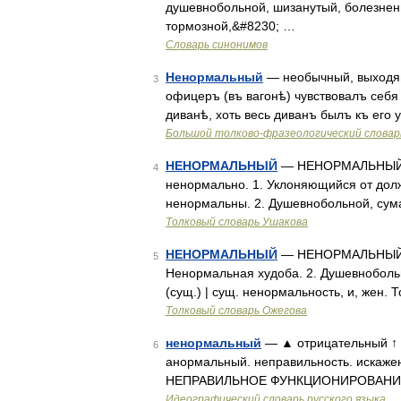
душевнобольной, шизанутый, болезнен
тормозной,&#8230; …
Словарь синонимов
Ненормальный
— необычный, выходящ
3
офицеръ (въ вагонѣ) чувствовалъ себя
диванѣ, хоть весь диванъ былъ къ его у
Большой толково-фразеологический словар
НЕНОРМАЛЬНЫЙ
— НЕНОРМАЛЬНЫЙ, н
4
ненормально. 1. Уклоняющийся от должн
ненормальны. 2. Душевнобольной, сума
Толковый словарь Ушакова
НЕНОРМАЛЬНЫЙ
— НЕНОРМАЛЬНЫЙ, ая
5
Ненормальная худоба. 2. Душевнобольно
(сущ.) | сущ. ненормальность, и, жен.
Толковый словарь Ожегова
ненормальный
— ▲ отрицательный ↑ 
6
анормальный. неправильность. искажени
НЕПРАВИЛЬНОЕ ФУНКЦИОНИРОВАНИЕ
Идеографический словарь русского языка